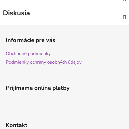
Diskusia
Z
á
Informácie pre vás
p
ä
Obchodné podmienky
t
Podmienky ochrany osobných údajov
i
e
Prijímame online platby
Kontakt