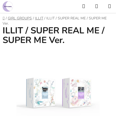
Prejsť
Hľadať
NÁKUP
na
KOŠÍK
obsah
Domov
/
GIRL GROUPS
/
ILLIT
/
ILLIT / SUPER REAL ME / SUPER ME
Ver.
ILLIT / SUPER REAL ME /
SUPER ME Ver.