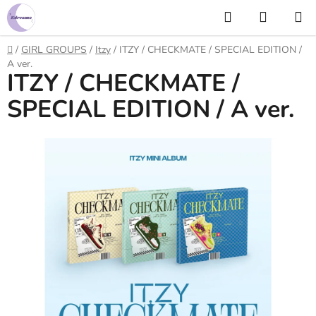
Prejsť
Hľadať
NÁKUP
na
KOŠÍK
obsah
Domov
/
GIRL GROUPS
/
Itzy
/
ITZY / CHECKMATE / SPECIAL EDITION /
A ver.
ITZY / CHECKMATE /
SPECIAL EDITION / A ver.