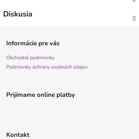
Diskusia
Z
á
Informácie pre vás
p
ä
Obchodné podmienky
t
Podmienky ochrany osobných údajov
i
e
Prijímame online platby
Kontakt