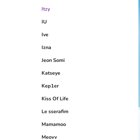
Itzy
IU
Ive
Izna
Jeon Somi
Katseye
Kep1er
Kiss Of Life
Le sserafim
Mamamoo
Meovv