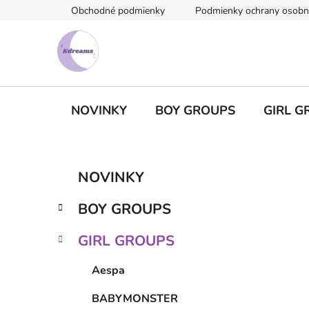
Prejsť
Obchodné podmienky
Podmienky ochrany osobn
na
obsah
NOVINKY
BOY GROUPS
GIRL G
B
K
Preskočiť
NOVINKY
a
kategórie
o
t
č
BOY GROUPS
e
n
g
ý
GIRL GROUPS
ó
p
r
Aespa
i
a
e
n
BABYMONSTER