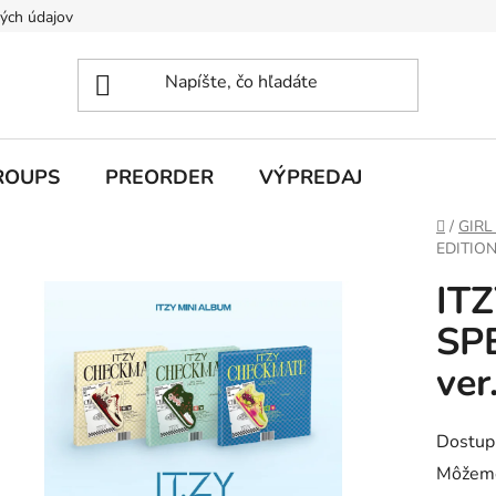
ých údajov
ROUPS
PREORDER
VÝPREDAJ
Domov
/
GIRL
EDITION 
IT
SPE
ver
Dostup
Môžeme