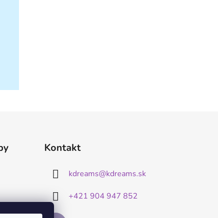
by
Kontakt
kdreams
@
kdreams.sk
+421 904 947 852