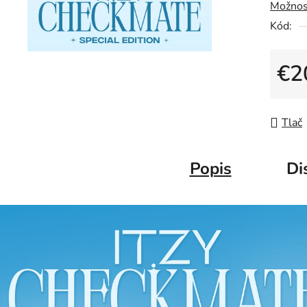
Možnos
Kód:
€2
Jedno
Tlač
Popis
Di