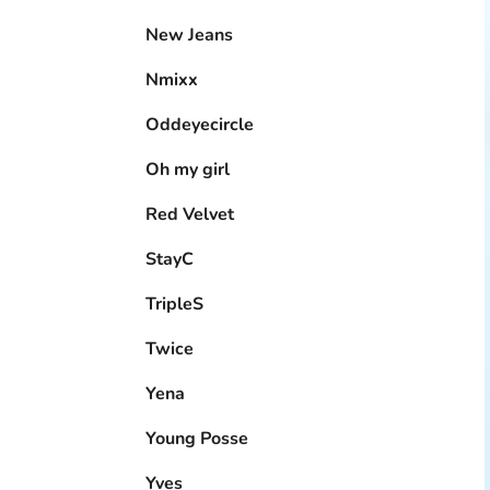
New Jeans
Nmixx
Oddeyecircle
Oh my girl
Red Velvet
StayC
TripleS
Twice
Yena
Young Posse
Yves