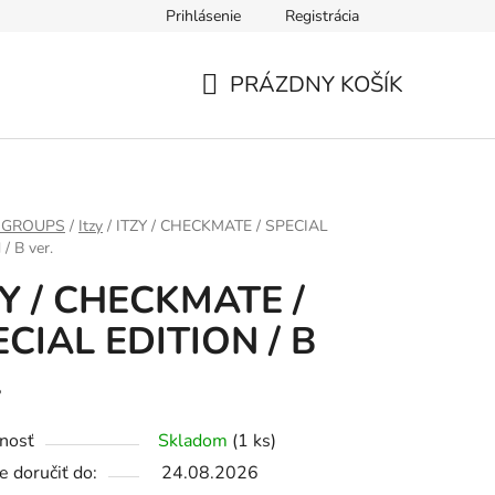
Prihlásenie
Registrácia
PRÁZDNY KOŠÍK
NÁKUPNÝ
KOŠÍK
 GROUPS
/
Itzy
/
ITZY / CHECKMATE / SPECIAL
/ B ver.
ZY / CHECKMATE /
CIAL EDITION / B
.
nosť
Skladom
(1 ks)
 doručiť do:
24.08.2026