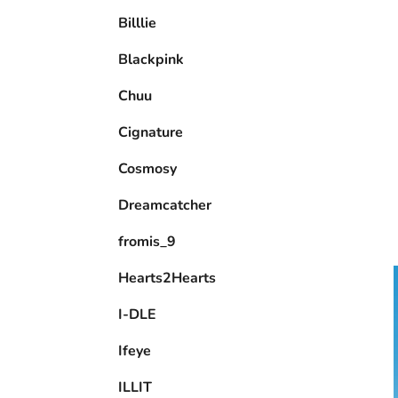
e
Billlie
l
Blackpink
Chuu
Cignature
Cosmosy
Dreamcatcher
fromis_9
Hearts2Hearts
I-DLE
Ifeye
ILLIT