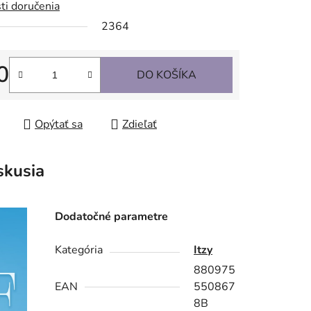
ti doručenia
2364
0
DO KOŠÍKA
tková cena:
Opýtať sa
Zdieľať
skusia
Dodatočné parametre
Kategória
Itzy
880975
EAN
550867
8B