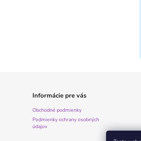
Z
á
Informácie pre vás
p
ä
Obchodné podmienky
t
Podmienky ochrany osobných
i
údajov
e