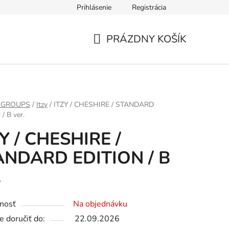
Prihlásenie
Registrácia
PRÁZDNY KOŠÍK
NÁKUPNÝ
KOŠÍK
 GROUPS
/
Itzy
/
ITZY / CHESHIRE / STANDARD
/ B ver.
Y / CHESHIRE /
ANDARD EDITION / B
.
nosť
Na objednávku
 doručiť do:
22.09.2026