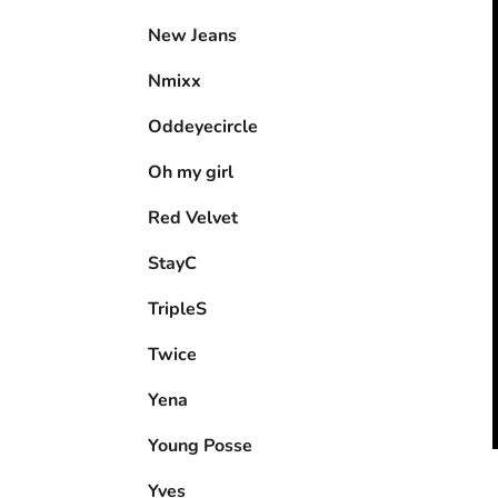
New Jeans
Nmixx
Oddeyecircle
Oh my girl
Red Velvet
StayC
TripleS
Twice
Yena
Young Posse
Yves