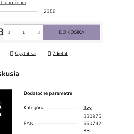
ti doručenia
2358
3
DO KOŠÍKA
tková cena:
Opýtať sa
Zdieľať
skusia
Dodatočné parametre
Kategória
Itzy
880975
EAN
550742
8B