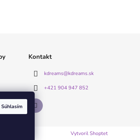
by
Kontakt
kdreams
@
kdreams.sk
+421 904 947 852
Súhlasím
Vytvoril Shoptet