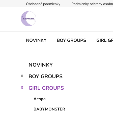
Prejsť
Obchodné podmienky
Podmienky ochrany osobn
na
obsah
NOVINKY
BOY GROUPS
GIRL G
B
K
Preskočiť
NOVINKY
a
kategórie
o
t
č
BOY GROUPS
e
n
g
ý
GIRL GROUPS
ó
p
r
Aespa
i
a
e
n
BABYMONSTER