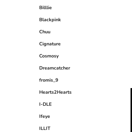
e
Billlie
l
Blackpink
Chuu
Cignature
Cosmosy
Dreamcatcher
fromis_9
Hearts2Hearts
I-DLE
Ifeye
ILLIT