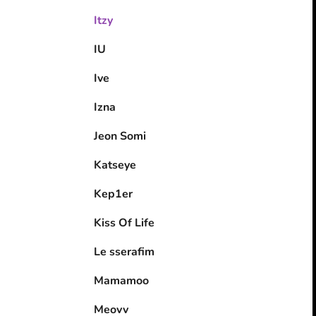
Itzy
IU
Ive
Izna
Jeon Somi
Katseye
Kep1er
Kiss Of Life
Le sserafim
Mamamoo
Meovv