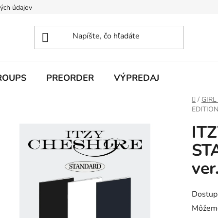
ých údajov
ROUPS
PREORDER
VÝPREDAJ
Domov
/
GIRL
EDITION 
ITZ
ST
ver
Dostup
Môžeme