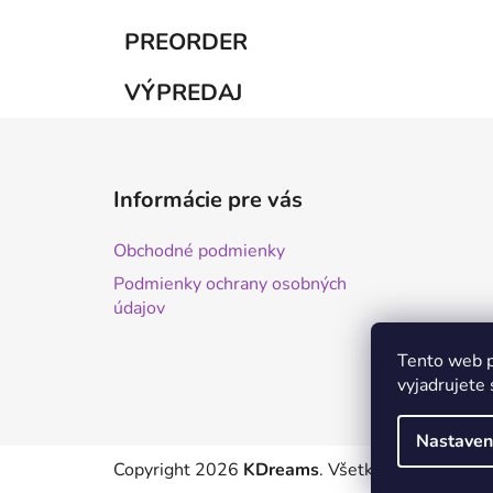
PREORDER
VÝPREDAJ
Z
á
Informácie pre vás
p
ä
Obchodné podmienky
t
Podmienky ochrany osobných
i
údajov
e
Tento web p
vyjadrujete 
Nastaven
Copyright 2026
KDreams
. Všetky práva vyhrad