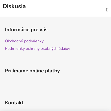
Diskusia
Z
á
Informácie pre vás
p
ä
Obchodné podmienky
t
Podmienky ochrany osobných údajov
i
e
Prijímame online platby
Kontakt