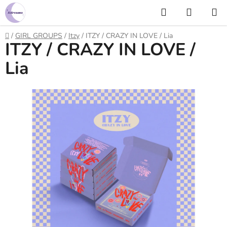
Prejsť
Hľadať
NÁKUP
na
KOŠÍK
obsah
Domov
/
GIRL GROUPS
/
Itzy
/
ITZY / CRAZY IN LOVE / Lia
ITZY / CRAZY IN LOVE /
Lia