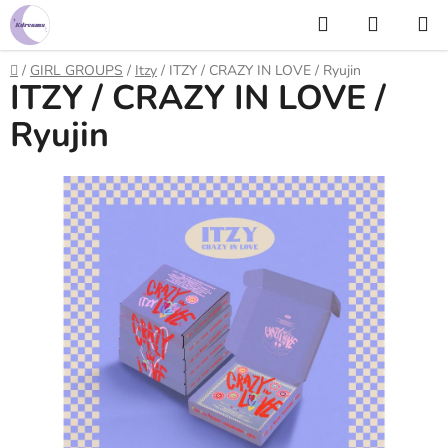
Prejsť
Hľadať
NÁKUP
na
KOŠÍK
obsah
Domov
/
GIRL GROUPS
/
Itzy
/
ITZY / CRAZY IN LOVE / Ryujin
ITZY / CRAZY IN LOVE /
Ryujin