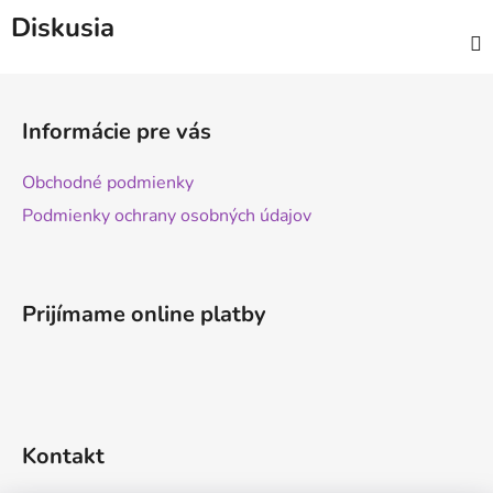
Diskusia
Z
á
Informácie pre vás
p
ä
Obchodné podmienky
t
Podmienky ochrany osobných údajov
i
e
Prijímame online platby
Kontakt