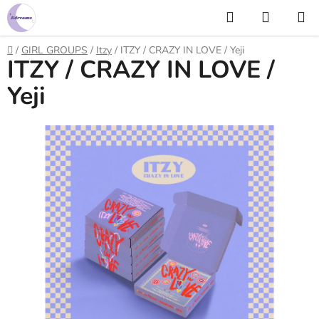
Prejsť
Hľadať
NÁKUP
na
KOŠÍK
obsah
Domov
/
GIRL GROUPS
/
Itzy
/
ITZY / CRAZY IN LOVE / Yeji
ITZY / CRAZY IN LOVE /
Yeji