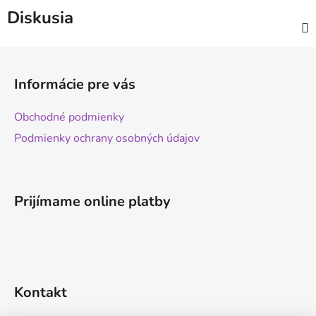
Diskusia
Z
á
Informácie pre vás
p
ä
Obchodné podmienky
t
Podmienky ochrany osobných údajov
i
e
Prijímame online platby
Kontakt