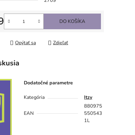
2709
9
DO KOŠÍKA
tková cena:
Opýtať sa
Zdieľať
skusia
Dodatočné parametre
Kategória
Itzy
880975
EAN
550543
1L