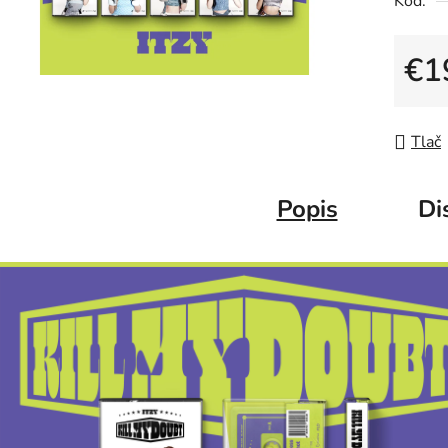
Kód:
€1
Jedno
Tlač
Popis
Di