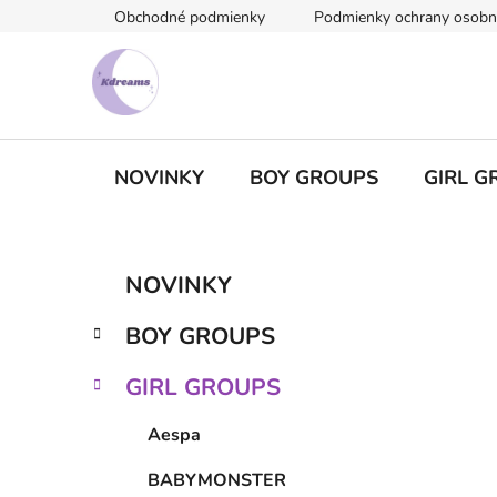
Prejsť
Obchodné podmienky
Podmienky ochrany osobn
na
obsah
NOVINKY
BOY GROUPS
GIRL G
B
K
Preskočiť
NOVINKY
a
kategórie
o
t
č
BOY GROUPS
e
n
g
ý
GIRL GROUPS
ó
p
r
Aespa
i
a
e
n
BABYMONSTER