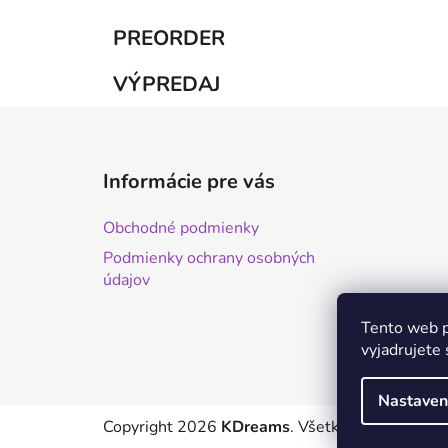
PREORDER
VÝPREDAJ
Z
á
Informácie pre vás
p
ä
Obchodné podmienky
t
Podmienky ochrany osobných
i
údajov
e
Tento web p
vyjadrujete 
Nastaven
Copyright 2026
KDreams
. Všetky práva vyhrad