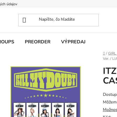
ých údajov
ROUPS
PREORDER
VÝPREDAJ
Domov
/
GIRL
Ver. / LI
ITZ
CAS
Dostup
Môžeme
Možnos