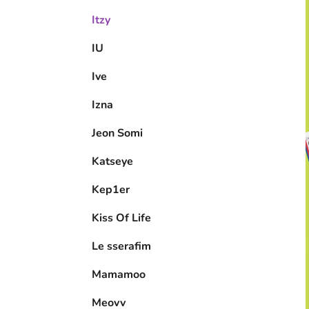
Itzy
IU
Ive
Izna
Jeon Somi
Katseye
Kep1er
Kiss Of Life
Le sserafim
Mamamoo
Meovv