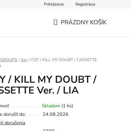
Prihlásenie
Registrácia
PRÁZDNY KOŠÍK
NÁKUPNÝ
KOŠÍK
 GROUPS
/
Itzy
/
ITZY / KILL MY DOUBT / CASSETTE
A
Y / KILL MY DOUBT /
SETTE Ver. / LIA
nosť
Skladom
(1 ks)
 doručiť do:
24.08.2026
ti doručenia