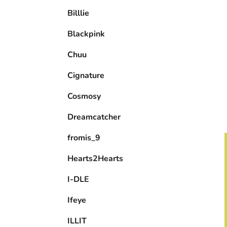
e
Billlie
l
Blackpink
Chuu
Cignature
Cosmosy
Dreamcatcher
fromis_9
Hearts2Hearts
I-DLE
Ifeye
ILLIT