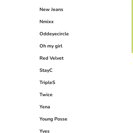
New Jeans
Nmixx
Oddeyecircle
Oh my girl
Red Velvet
StayC
TripleS
Twice
Yena
Young Posse
Yves