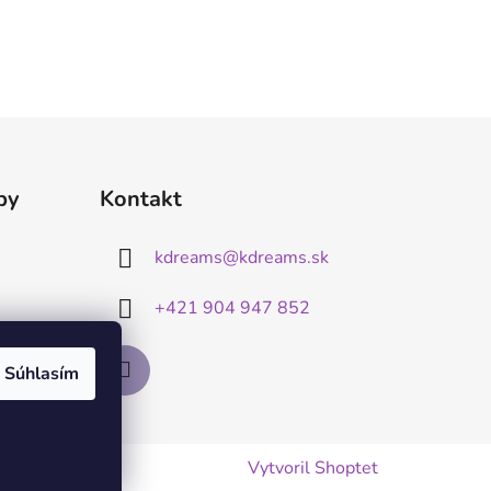
by
Kontakt
kdreams
@
kdreams.sk
+421 904 947 852
Súhlasím
Vytvoril Shoptet