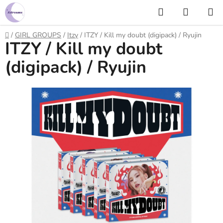
Prejsť
Hľadať
NÁKUP
na
KOŠÍK
obsah
Domov
/
GIRL GROUPS
/
Itzy
/
ITZY / Kill my doubt (digipack) / Ryujin
ITZY / Kill my doubt
(digipack) / Ryujin