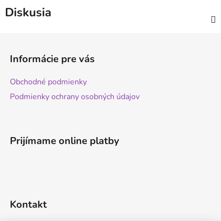
Diskusia
Z
á
Informácie pre vás
p
ä
Obchodné podmienky
t
Podmienky ochrany osobných údajov
i
e
Prijímame online platby
Kontakt