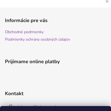
Z
á
Informácie pre vás
p
ä
Obchodné podmienky
t
Podmienky ochrany osobných údajov
i
e
Prijímame online platby
Kontakt
kdreams
@
kdreams.sk