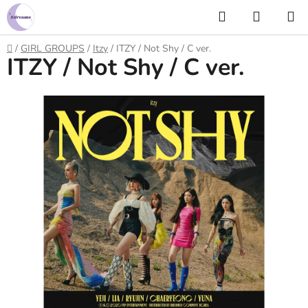
Prejsť
Hľadať
NÁKUP
na
KOŠÍK
obsah
Domov
/
GIRL GROUPS
/
Itzy
/
ITZY / Not Shy / C ver.
ITZY / Not Shy / C ver.