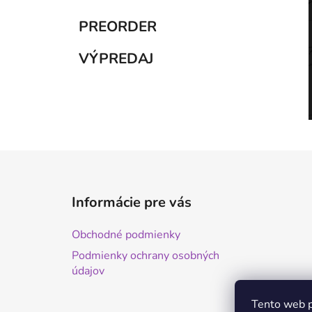
PREORDER
VÝPREDAJ
Z
á
Informácie pre vás
p
ä
Obchodné podmienky
t
Podmienky ochrany osobných
i
údajov
e
Tento web p