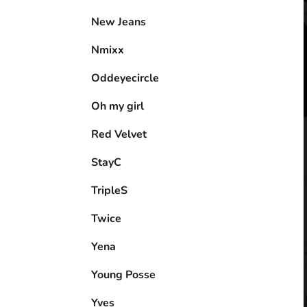
New Jeans
Nmixx
Oddeyecircle
Oh my girl
Red Velvet
StayC
TripleS
Twice
Yena
Young Posse
Yves