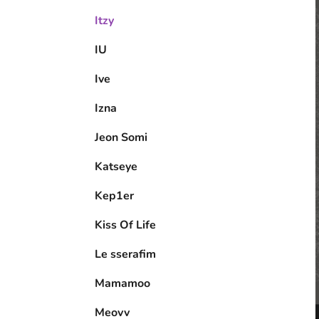
Itzy
IU
Ive
Izna
Jeon Somi
Katseye
Kep1er
Kiss Of Life
Le sserafim
Mamamoo
Meovv