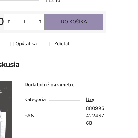
11280
0
DO KOŠÍKA
tková cena:
Opýtať sa
Zdieľať
skusia
Dodatočné parametre
Kategória
Itzy
880995
EAN
422467
6B