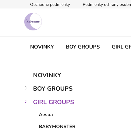
Prejsť
Obchodné podmienky
Podmienky ochrany osobn
na
obsah
NOVINKY
BOY GROUPS
GIRL G
B
K
Preskočiť
NOVINKY
a
kategórie
o
t
č
BOY GROUPS
e
n
g
ý
GIRL GROUPS
ó
p
r
Aespa
i
a
e
n
BABYMONSTER