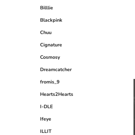
e
Billlie
l
Blackpink
Chuu
Cignature
Cosmosy
Dreamcatcher
fromis_9
Hearts2Hearts
I-DLE
Ifeye
ILLIT