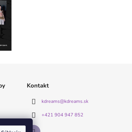
by
Kontakt
kdreams
@
kdreams.sk
+421 904 947 852