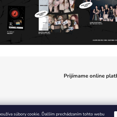
Prijímame online plat
oužíva súbory cookie. Ďalším prechádzaním tohto webu