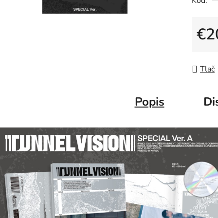
Kód:
€2
Jedno
Tlač
Popis
Di