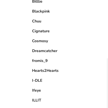
Billlie
l
Blackpink
Chuu
Cignature
Cosmosy
Dreamcatcher
fromis_9
Hearts2Hearts
I-DLE
Ifeye
ILLIT