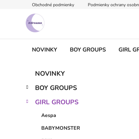
Prejsť
Obchodné podmienky
Podmienky ochrany osobn
na
obsah
NOVINKY
BOY GROUPS
GIRL G
B
K
Preskočiť
NOVINKY
a
kategórie
o
t
č
BOY GROUPS
e
n
g
ý
GIRL GROUPS
ó
p
r
Aespa
i
a
e
n
BABYMONSTER
e