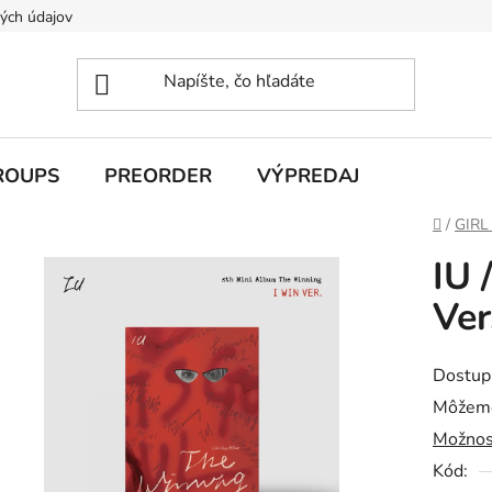
ých údajov
ROUPS
PREORDER
VÝPREDAJ
Domov
/
GIRL
IU 
Ver
Dostup
Môžeme
Možnos
Kód: