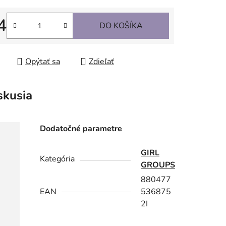
4
DO KOŠÍKA
tková cena:
Opýtať sa
Zdieľať
skusia
Dodatočné parametre
GIRL
Kategória
GROUPS
880477
EAN
536875
2I