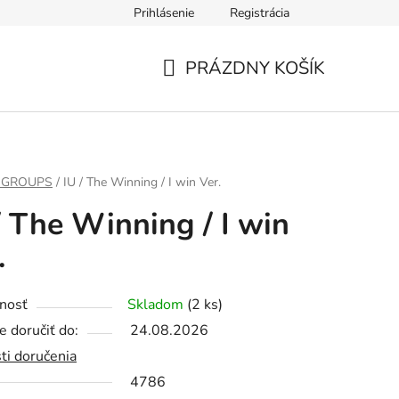
Prihlásenie
Registrácia
PRÁZDNY KOŠÍK
NÁKUPNÝ
KOŠÍK
 GROUPS
/
IU / The Winning / I win Ver.
/ The Winning / I win
.
nosť
Skladom
(2 ks)
 doručiť do:
24.08.2026
ti doručenia
4786