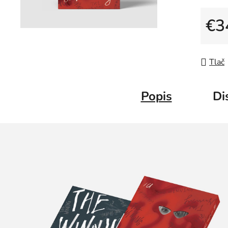
€3
Jedno
Tlač
Popis
Di