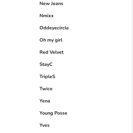
New Jeans
Nmixx
Oddeyecircle
Oh my girl
Red Velvet
StayC
TripleS
Twice
Yena
Young Posse
Yves