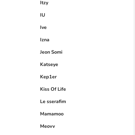
Itzy
IU
Ive
Izna
Jeon Somi
Katseye
Kep1er
Kiss Of Life
Le sserafim
Mamamoo
Meovv