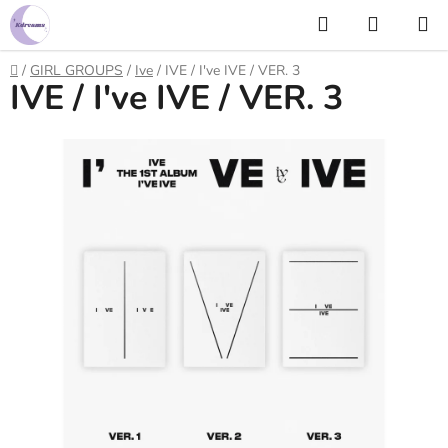
Prejsť
Hľadať
NÁKUP
na
KOŠÍK
obsah
Domov
/
GIRL GROUPS
/
Ive
/
IVE / I've IVE / VER. 3
IVE / I've IVE / VER. 3