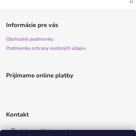
Z
á
Informácie pre vás
p
ä
Obchodné podmienky
t
Podmienky ochrany osobných údajov
i
e
Prijímame online platby
Kontakt
kdreams
@
kdreams.sk