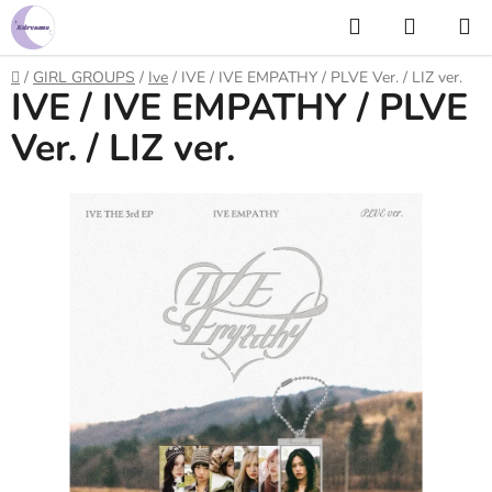
Prejsť
Hľadať
NÁKUP
na
KOŠÍK
obsah
Domov
/
GIRL GROUPS
/
Ive
/
IVE / IVE EMPATHY / PLVE Ver. / LIZ ver.
IVE / IVE EMPATHY / PLVE
Ver. / LIZ ver.