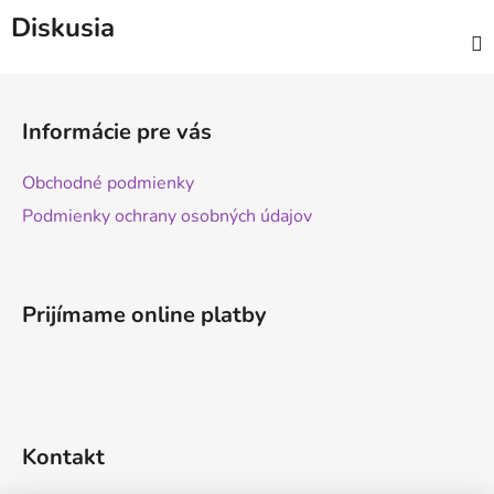
Diskusia
Z
á
Informácie pre vás
p
ä
Obchodné podmienky
t
Podmienky ochrany osobných údajov
i
e
Prijímame online platby
Kontakt