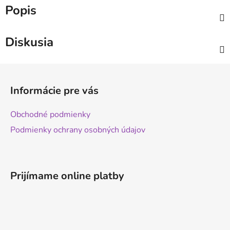
Popis
Diskusia
Z
á
Informácie pre vás
p
ä
Obchodné podmienky
t
Podmienky ochrany osobných údajov
i
e
Prijímame online platby