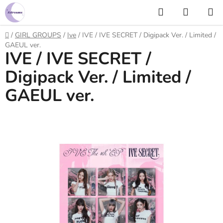
Prejsť
Hľadať
NÁKUP
na
KOŠÍK
obsah
Domov
/
GIRL GROUPS
/
Ive
/
IVE / IVE SECRET / Digipack Ver. / Limited /
GAEUL ver.
IVE / IVE SECRET /
Digipack Ver. / Limited /
GAEUL ver.