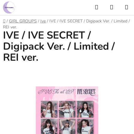
Prejsť
Hľadať
NÁKUP
na
KOŠÍK
obsah
Domov
/
GIRL GROUPS
/
Ive
/
IVE / IVE SECRET / Digipack Ver. / Limited /
REI ver.
IVE / IVE SECRET /
Digipack Ver. / Limited /
REI ver.