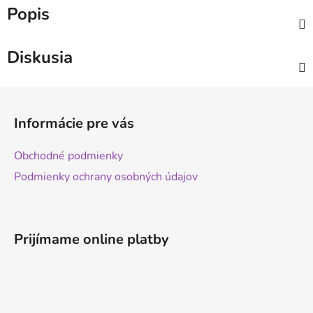
Popis
Diskusia
Z
á
Informácie pre vás
p
ä
Obchodné podmienky
t
Podmienky ochrany osobných údajov
i
e
Prijímame online platby