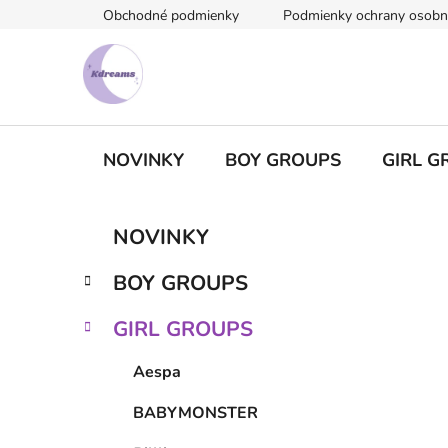
Prejsť
Obchodné podmienky
Podmienky ochrany osobn
na
obsah
NOVINKY
BOY GROUPS
GIRL G
B
K
Preskočiť
NOVINKY
a
kategórie
o
t
č
BOY GROUPS
e
n
g
ý
GIRL GROUPS
ó
p
r
Aespa
i
a
e
n
BABYMONSTER
e