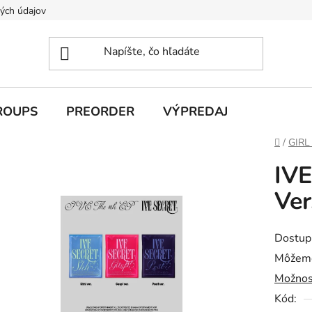
ých údajov
ROUPS
PREORDER
VÝPREDAJ
Domov
/
GIRL
IVE
Ver
Dostup
Môžeme
Možnos
Kód: