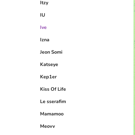
Itzy
IU
Ive
Izna
Jeon Somi
Katseye
Kep1er
Kiss Of Life
Le sserafim
Mamamoo
Meovv