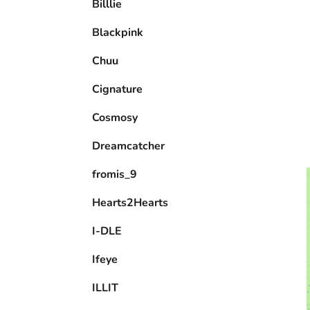
Billlie
l
Blackpink
Chuu
Cignature
Cosmosy
Dreamcatcher
fromis_9
Hearts2Hearts
I-DLE
Ifeye
ILLIT