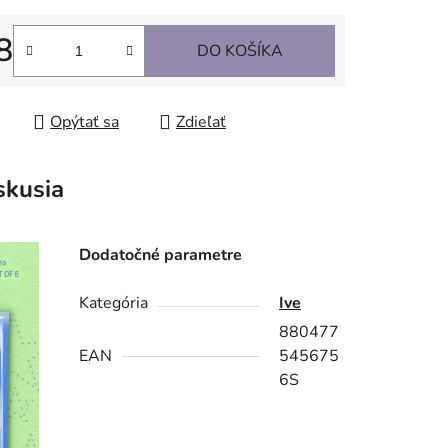
8
DO KOŠÍKA
tková cena:
Opýtať sa
Zdieľať
skusia
Dodatočné parametre
Kategória
Ive
880477
EAN
545675
6S