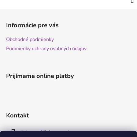
Z
á
Informácie pre vás
p
ä
Obchodné podmienky
t
Podmienky ochrany osobných údajov
i
e
Prijímame online platby
Kontakt
kdreams
@
kdreams.sk