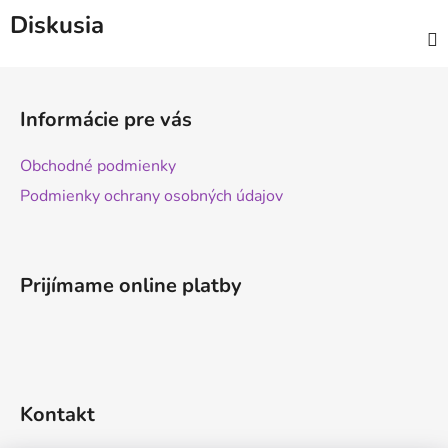
Diskusia
Z
á
Informácie pre vás
p
ä
Obchodné podmienky
t
Podmienky ochrany osobných údajov
i
e
Prijímame online platby
Kontakt