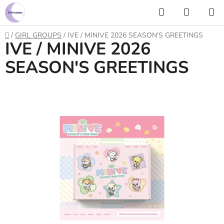
Prejsť
Hľadať
NÁKUP
na
KOŠÍK
obsah
Domov
/
GIRL GROUPS
/
IVE / MINIVE 2026 SEASON'S GREETINGS
IVE / MINIVE 2026
SEASON'S GREETINGS