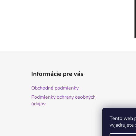
Z
á
Informácie pre vás
p
ä
Obchodné podmienky
t
Podmienky ochrany osobných
i
údajov
e
Tento web p
vyjadrujete 