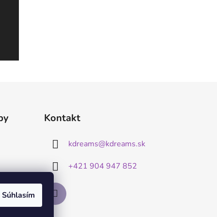
by
Kontakt
kdreams
@
kdreams.sk
+421 904 947 852
Súhlasím