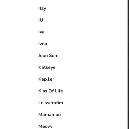
Itzy
IU
Ive
Izna
Jeon Somi
Katseye
Kep1er
Kiss Of Life
Le sserafim
Mamamoo
Meovv