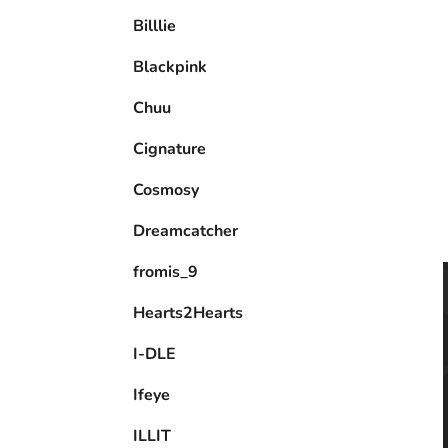
e
Billlie
l
Blackpink
Chuu
Cignature
Cosmosy
Dreamcatcher
fromis_9
Hearts2Hearts
I-DLE
Ifeye
ILLIT