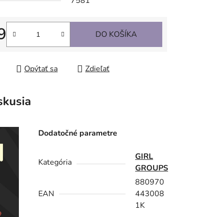
7581
9
DO KOŠÍKA
tková cena:
Opýtať sa
Zdieľať
skusia
Dodatočné parametre
GIRL
Kategória
GROUPS
880970
EAN
443008
1K