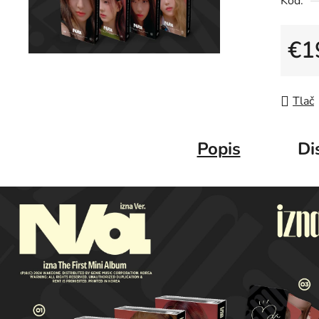
Kód:
€1
Jedno
Tlač
Popis
Di