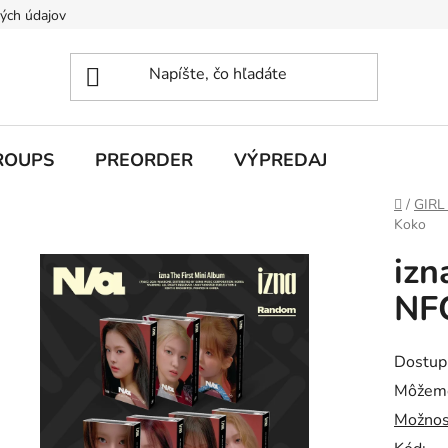
ých údajov
ROUPS
PREORDER
VÝPREDAJ
Domov
/
GIRL
Koko
izn
NFC
Dostup
Môžeme
Možnos