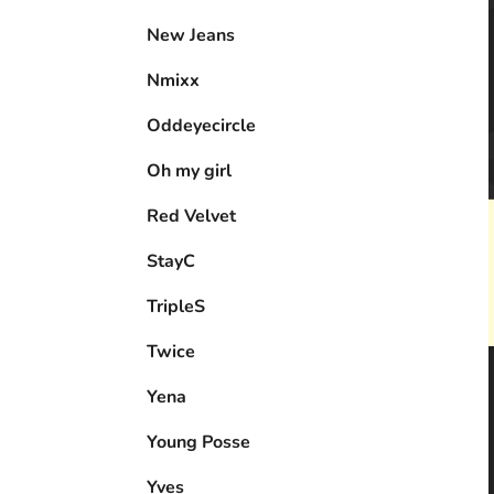
New Jeans
Nmixx
Oddeyecircle
Oh my girl
Red Velvet
StayC
TripleS
Twice
Yena
Young Posse
Yves