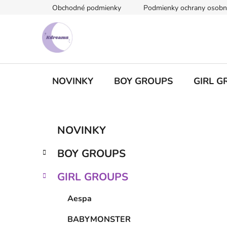
Prejsť
Obchodné podmienky
Podmienky ochrany osobn
na
obsah
NOVINKY
BOY GROUPS
GIRL G
B
K
Preskočiť
NOVINKY
a
kategórie
o
t
č
BOY GROUPS
e
n
g
ý
GIRL GROUPS
ó
p
r
Aespa
i
a
e
n
BABYMONSTER