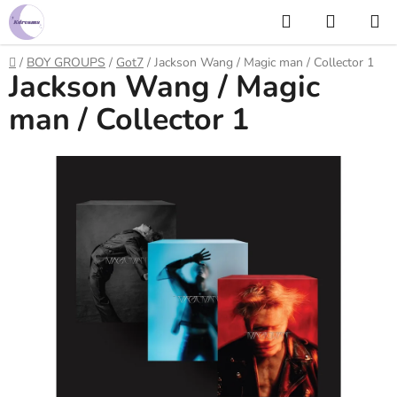
Prejsť
Hľadať
NÁKUP
na
KOŠÍK
obsah
Domov
/
BOY GROUPS
/
Got7
/
Jackson Wang / Magic man / Collector 1
Jackson Wang / Magic
man / Collector 1