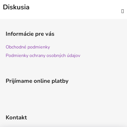
Diskusia
Z
á
Informácie pre vás
p
ä
Obchodné podmienky
t
Podmienky ochrany osobných údajov
i
e
Prijímame online platby
Kontakt