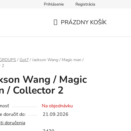
Prihlásenie
Registrácia
PRÁZDNY KOŠÍK
NÁKUPNÝ
KOŠÍK
 GROUPS
/
Got7
/
Jackson Wang / Magic man /
r 2
kson Wang / Magic
 / Collector 2
nosť
Na objednávku
 doručiť do:
21.09.2026
ti doručenia