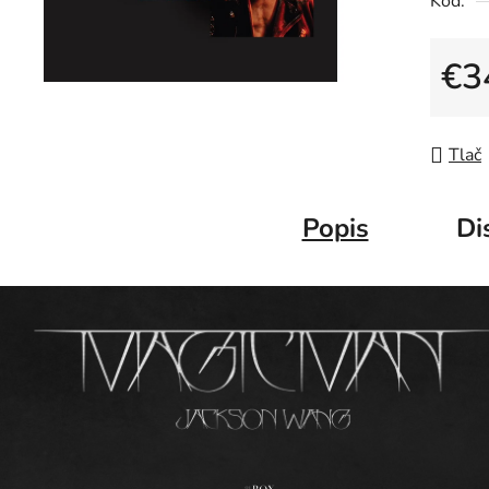
Kód:
€3
Jedno
Tlač
Popis
Di