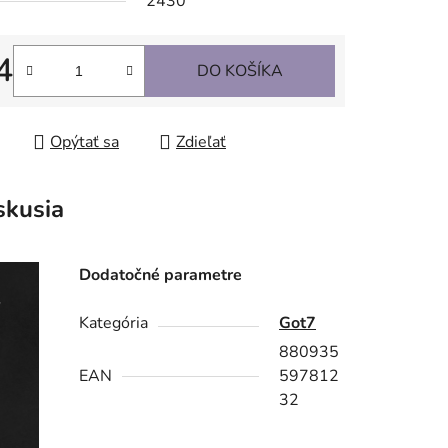
2430
4
DO KOŠÍKA
tková cena:
Opýtať sa
Zdieľať
skusia
Dodatočné parametre
Kategória
Got7
880935
EAN
597812
32