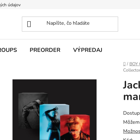
ých údajov
ROUPS
PREORDER
VÝPREDAJ
Domov
/
BOY
Collecto
Jac
man
Dostup
Môžeme
Možnos