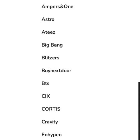
e
Ampers&One
l
Astro
Ateez
Big Bang
Blitzers
Boynextdoor
Bts
CIX
CORTIS
Cravity
Enhypen