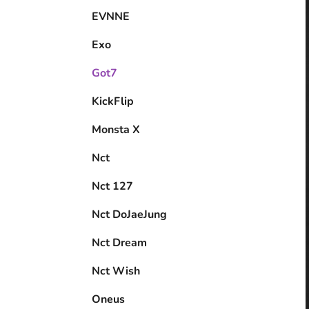
EVNNE
Exo
Got7
KickFlip
Monsta X
Nct
Nct 127
Nct DoJaeJung
Nct Dream
Nct Wish
Oneus