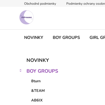
Prejsť
Obchodné podmienky
Podmienky ochrany osobn
na
obsah
NOVINKY
BOY GROUPS
GIRL G
B
K
Preskočiť
NOVINKY
a
kategórie
o
t
č
BOY GROUPS
e
n
g
ý
8turn
ó
p
r
&TEAM
i
a
e
n
AB6IX