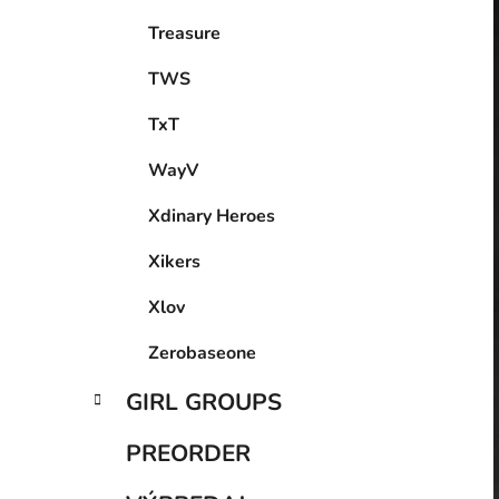
Treasure
TWS
TxT
WayV
Xdinary Heroes
Xikers
Xlov
Zerobaseone
GIRL GROUPS
PREORDER