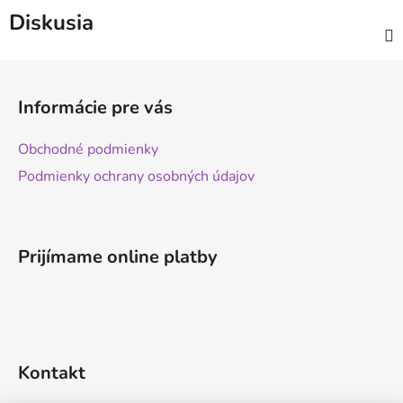
Diskusia
Z
á
Informácie pre vás
p
ä
Obchodné podmienky
t
Podmienky ochrany osobných údajov
i
e
Prijímame online platby
Kontakt