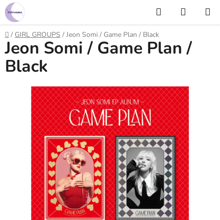
Prejsť
Hľadať
NÁKUP
na
KOŠÍK
obsah
Domov
/
GIRL GROUPS
/
Jeon Somi / Game Plan / Black
Jeon Somi / Game Plan /
Black