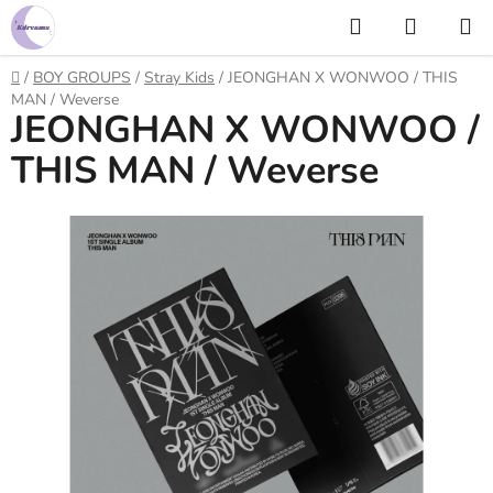
Prejsť
Hľadať
NÁKUP
na
KOŠÍK
obsah
Domov
/
BOY GROUPS
/
Stray Kids
/
JEONGHAN X WONWOO / THIS
MAN / Weverse
JEONGHAN X WONWOO /
THIS MAN / Weverse