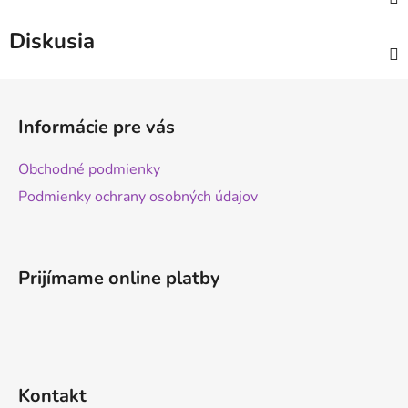
Diskusia
Z
á
Informácie pre vás
p
ä
Obchodné podmienky
t
Podmienky ochrany osobných údajov
i
e
Prijímame online platby
Kontakt