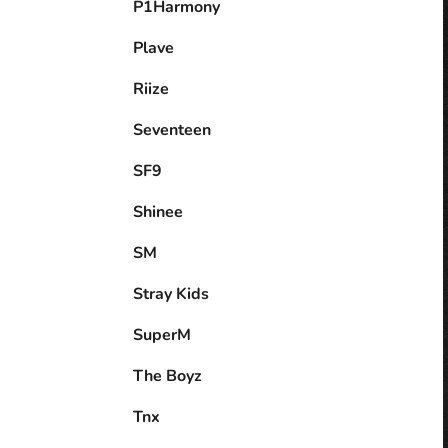
P1Harmony
Plave
Riize
Seventeen
SF9
Shinee
SM
Stray Kids
SuperM
The Boyz
Tnx