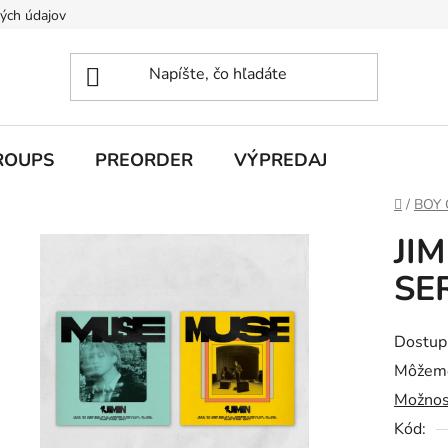
ých údajov
ROUPS
PREORDER
VÝPREDAJ
Domov
/
BOY
JIM
SE
Dostup
Môžeme
Možnos
Kód: