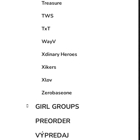
Treasure
TWS
TxT
WayV
Xdinary Heroes
Xikers
Xlov
Zerobaseone
GIRL GROUPS
PREORDER
VÝPREDAJ