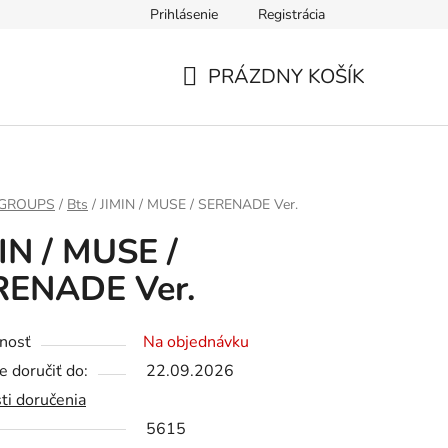
Prihlásenie
Registrácia
PRÁZDNY KOŠÍK
NÁKUPNÝ
KOŠÍK
 GROUPS
/
Bts
/
JIMIN / MUSE / SERENADE Ver.
IN / MUSE /
RENADE Ver.
nosť
Na objednávku
 doručiť do:
22.09.2026
ti doručenia
5615