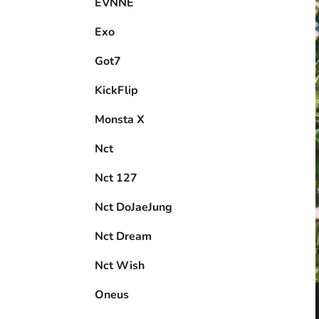
EVNNE
Exo
Got7
KickFlip
Monsta X
Nct
Nct 127
Nct DoJaeJung
Nct Dream
Nct Wish
Oneus