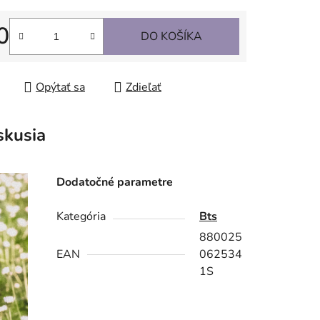
0
DO KOŠÍKA
tková cena:
Opýtať sa
Zdieľať
skusia
Dodatočné parametre
Kategória
Bts
880025
EAN
062534
1S