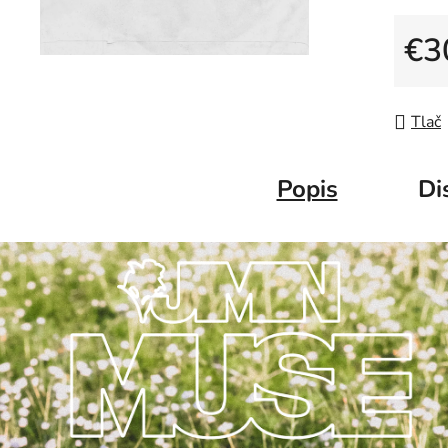
€3
Jedno
Tlač
Popis
Di