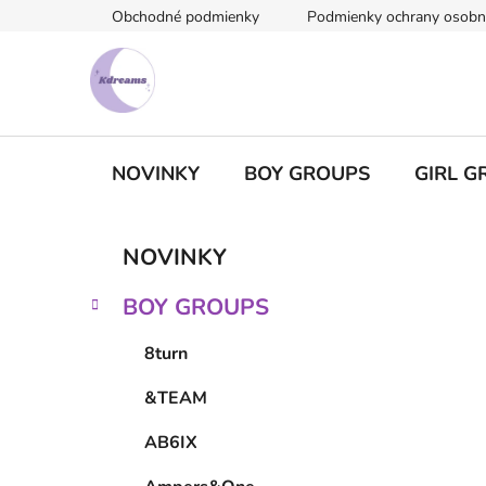
Prejsť
Obchodné podmienky
Podmienky ochrany osobn
na
obsah
NOVINKY
BOY GROUPS
GIRL G
B
K
Preskočiť
NOVINKY
a
kategórie
o
t
č
BOY GROUPS
e
n
g
ý
8turn
ó
p
r
&TEAM
i
a
e
n
AB6IX
e