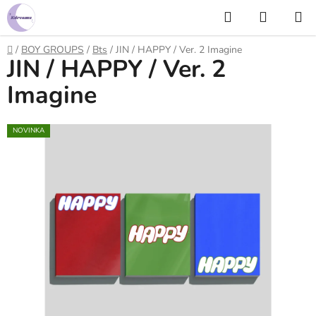
Prejsť
Hľadať
NÁKUP
na
KOŠÍK
obsah
Domov
/
BOY GROUPS
/
Bts
/
JIN / HAPPY / Ver. 2 Imagine
JIN / HAPPY / Ver. 2
Imagine
NOVINKA