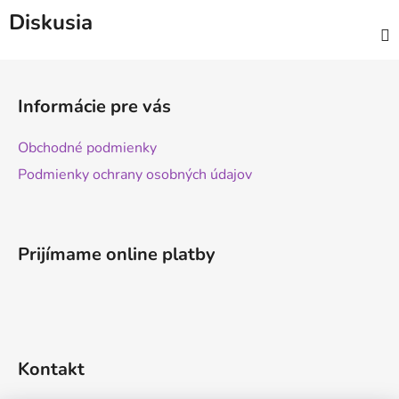
Diskusia
Z
á
Informácie pre vás
p
ä
Obchodné podmienky
t
Podmienky ochrany osobných údajov
i
e
Prijímame online platby
Kontakt