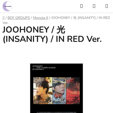
Prejsť
Hľadať
NÁKUP
na
KOŠÍK
obsah
Domov
/
BOY GROUPS
/
Monsta X
/
JOOHONEY / 光 (INSANITY) / IN RED
Ver.
JOOHONEY / 光
(INSANITY) / IN RED Ver.