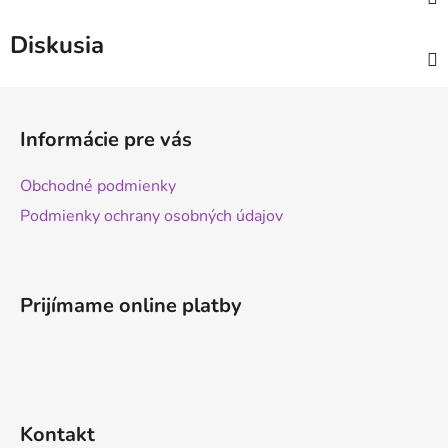
Diskusia
Z
á
Informácie pre vás
p
ä
Obchodné podmienky
t
Podmienky ochrany osobných údajov
i
e
Prijímame online platby
Kontakt