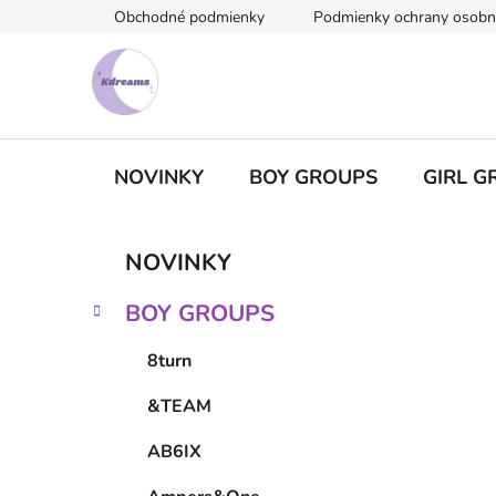
Prejsť
Obchodné podmienky
Podmienky ochrany osobn
na
obsah
NOVINKY
BOY GROUPS
GIRL G
B
K
Preskočiť
NOVINKY
a
kategórie
o
t
č
BOY GROUPS
e
n
g
ý
8turn
ó
p
r
&TEAM
i
a
e
n
AB6IX
e