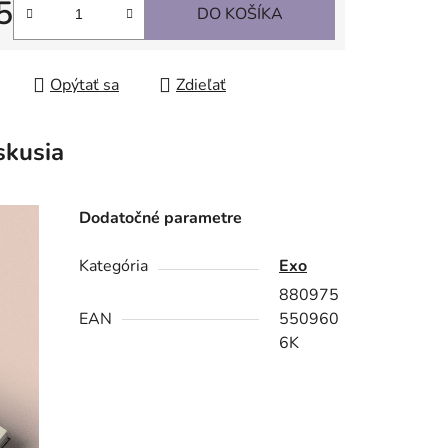
5
DO KOŠÍKA
tková cena:
Opýtať sa
Zdieľať
skusia
Dodatočné parametre
Kategória
Exo
880975
EAN
550960
6K