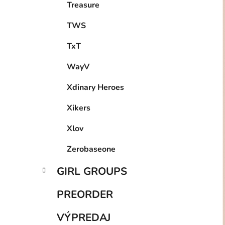
Treasure
TWS
TxT
WayV
Xdinary Heroes
Xikers
Xlov
Zerobaseone
GIRL GROUPS
PREORDER
VÝPREDAJ