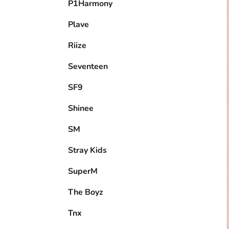
P1Harmony
Plave
Riize
Seventeen
SF9
Shinee
SM
Stray Kids
SuperM
The Boyz
Tnx