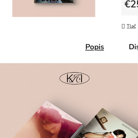
€2
Jedno
Tlač
Popis
Di