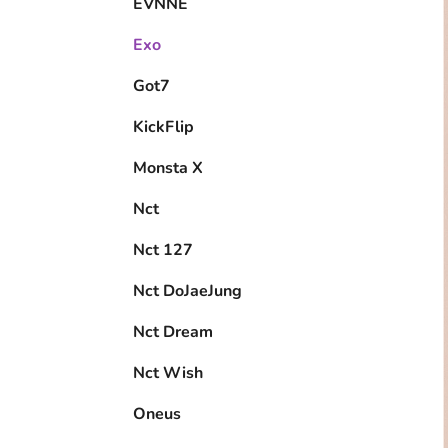
EVNNE
Exo
Got7
KickFlip
Monsta X
Nct
Nct 127
Nct DoJaeJung
Nct Dream
Nct Wish
Oneus