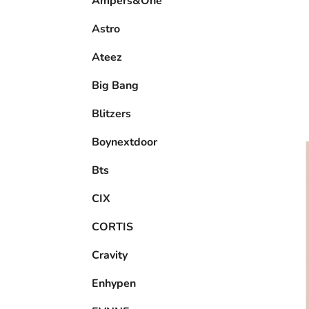
Ampers&One
l
Astro
Ateez
Big Bang
Blitzers
Boynextdoor
Bts
CIX
CORTIS
Cravity
Enhypen