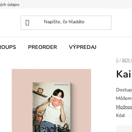
ých údajov
ROUPS
PREORDER
VÝPREDAJ
Domov
/
BOY
Kai
Dostup
Môžeme
Možnos
Kód: