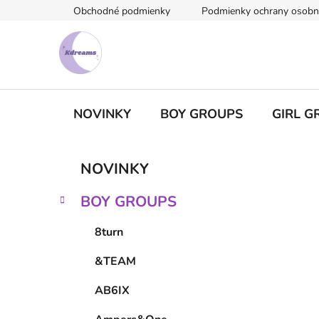
Prejsť
Obchodné podmienky
Podmienky ochrany osobn
na
obsah
NOVINKY
BOY GROUPS
GIRL G
B
K
Preskočiť
NOVINKY
a
kategórie
o
t
č
BOY GROUPS
e
n
g
ý
8turn
ó
p
r
&TEAM
i
a
e
n
AB6IX
e