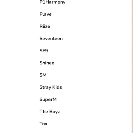
P1Harmony
Plave
Riize
Seventeen
SF9
Shinee
SM
Stray Kids
SuperM
The Boyz
Tnx