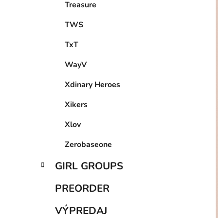
Treasure
TWS
TxT
WayV
Xdinary Heroes
Xikers
Xlov
Zerobaseone
GIRL GROUPS
PREORDER
VÝPREDAJ