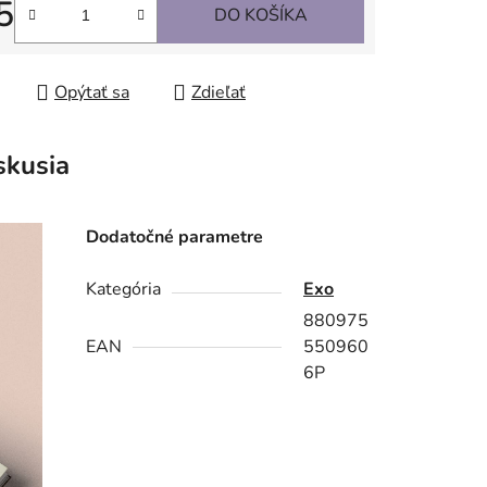
5
DO KOŠÍKA
tková cena:
Opýtať sa
Zdieľať
skusia
Dodatočné parametre
Kategória
Exo
880975
EAN
550960
6P