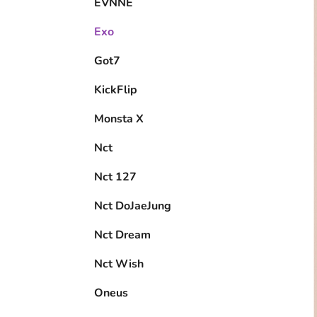
EVNNE
Exo
Got7
KickFlip
Monsta X
Nct
Nct 127
Nct DoJaeJung
Nct Dream
Nct Wish
Oneus