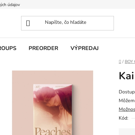
ých údajov
ROUPS
PREORDER
VÝPREDAJ
Domov
/
BOY
Kai
Dostup
Môžeme
Možnos
Kód: