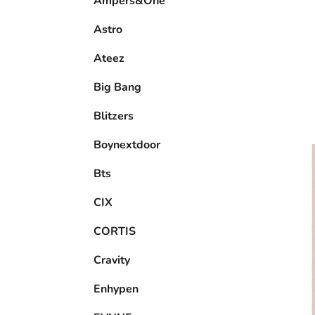
Ampers&One
l
Astro
Ateez
Big Bang
Blitzers
Boynextdoor
Bts
CIX
CORTIS
Cravity
Enhypen