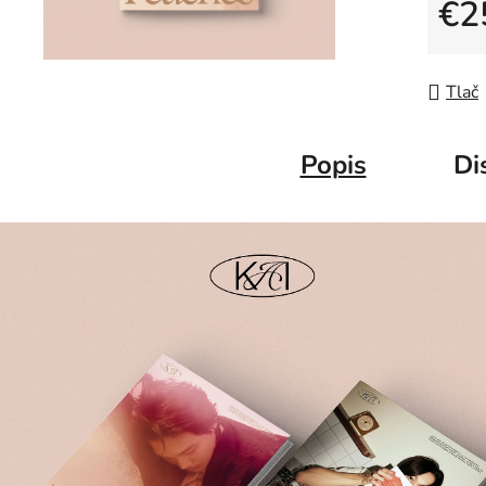
€2
Jedno
Tlač
Popis
Di