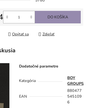
5780
4
DO KOŠÍKA
tková cena:
Opýtať sa
Zdieľať
skusia
Dodatočné parametre
BOY
Kategória
GROUPS
880477
EAN
545109
6