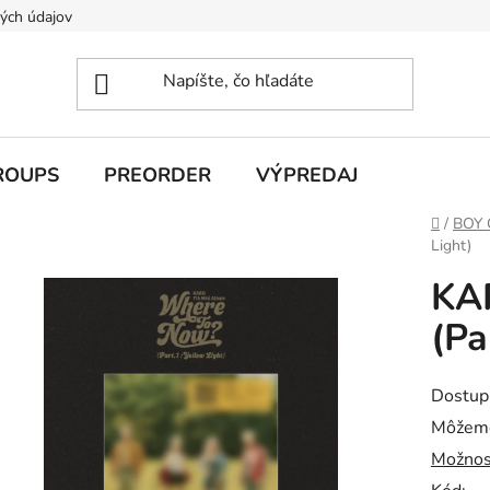
ých údajov
ROUPS
PREORDER
VÝPREDAJ
Domov
/
BOY
Light)
KA
(Pa
Dostup
Môžeme
Možnos