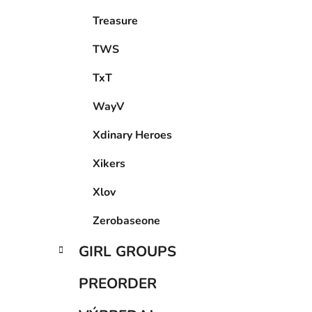
Treasure
TWS
TxT
WayV
Xdinary Heroes
Xikers
Xlov
Zerobaseone
GIRL GROUPS
PREORDER