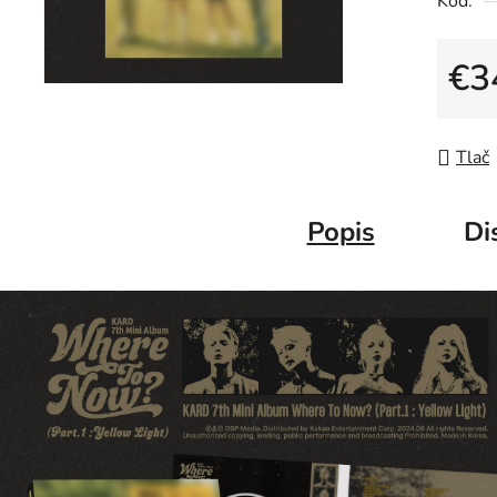
Kód:
€3
Jedno
Tlač
Popis
Di