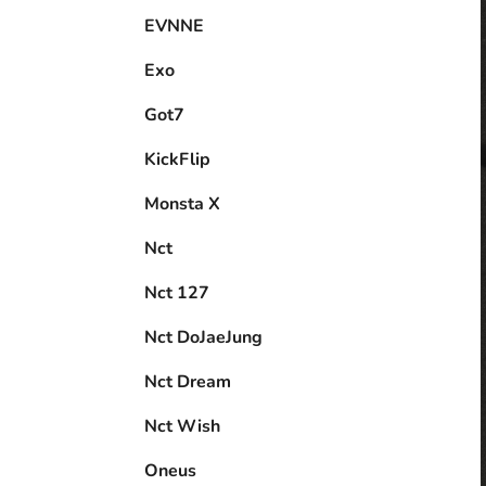
EVNNE
Exo
Got7
KickFlip
Monsta X
Nct
Nct 127
Nct DoJaeJung
Nct Dream
Nct Wish
Oneus