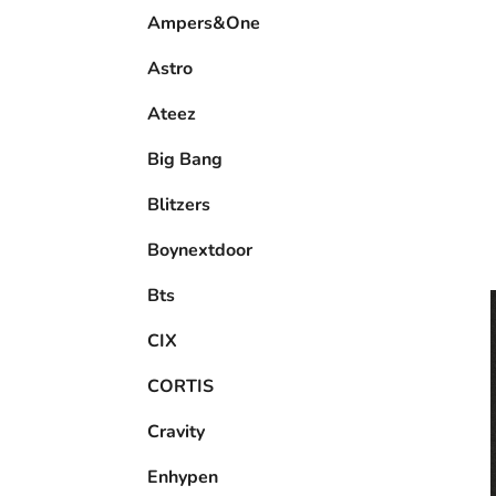
e
Ampers&One
l
Astro
Ateez
Big Bang
Blitzers
Boynextdoor
Bts
CIX
CORTIS
Cravity
Enhypen