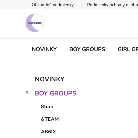
Prejsť
Obchodné podmienky
Podmienky ochrany osobn
na
obsah
NOVINKY
BOY GROUPS
GIRL G
B
K
Preskočiť
NOVINKY
a
kategórie
o
t
č
BOY GROUPS
e
n
g
ý
8turn
ó
p
r
&TEAM
i
a
e
n
AB6IX