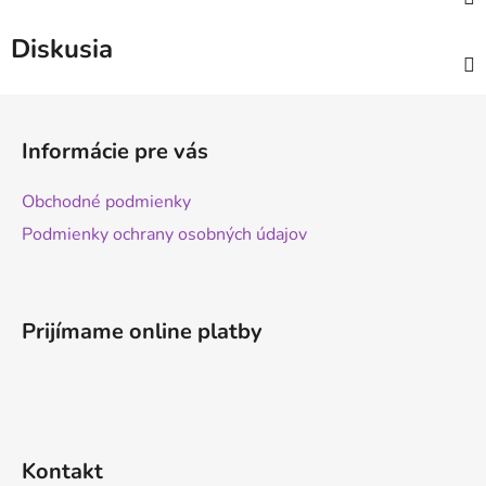
Diskusia
Z
á
Informácie pre vás
p
ä
Obchodné podmienky
t
Podmienky ochrany osobných údajov
i
e
Prijímame online platby
Kontakt