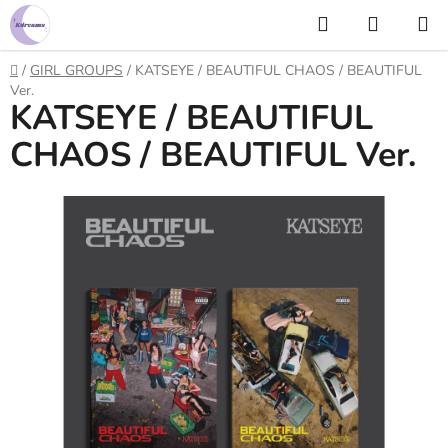
Prejsť
Hľadať
NÁKUP
na
KOŠÍK
obsah
Domov
/
GIRL GROUPS
/
KATSEYE / BEAUTIFUL CHAOS / BEAUTIFUL
Ver.
KATSEYE / BEAUTIFUL
CHAOS / BEAUTIFUL Ver.