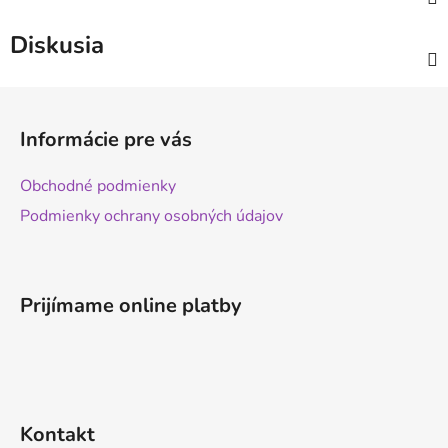
Diskusia
Z
á
Informácie pre vás
p
ä
Obchodné podmienky
t
Podmienky ochrany osobných údajov
i
e
Prijímame online platby
Kontakt