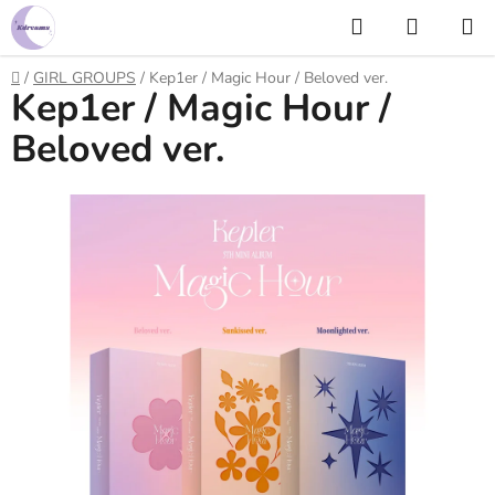
Prejsť
Hľadať
NÁKUP
na
KOŠÍK
obsah
Domov
/
GIRL GROUPS
/
Kep1er / Magic Hour / Beloved ver.
Kep1er / Magic Hour /
Beloved ver.