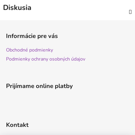
Diskusia
Z
á
Informácie pre vás
p
ä
Obchodné podmienky
t
Podmienky ochrany osobných údajov
i
e
Prijímame online platby
Kontakt