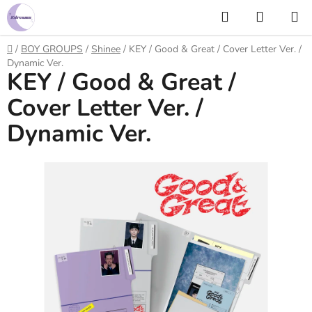
Prejsť
Hľadať
NÁKUP
na
KOŠÍK
obsah
Domov
/
BOY GROUPS
/
Shinee
/
KEY / Good & Great / Cover Letter Ver. /
Dynamic Ver.
KEY / Good & Great /
Cover Letter Ver. /
Dynamic Ver.