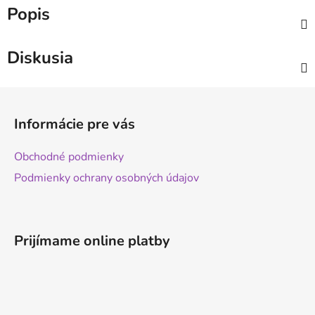
Popis
Diskusia
Z
á
Informácie pre vás
p
ä
Obchodné podmienky
t
Podmienky ochrany osobných údajov
i
e
Prijímame online platby