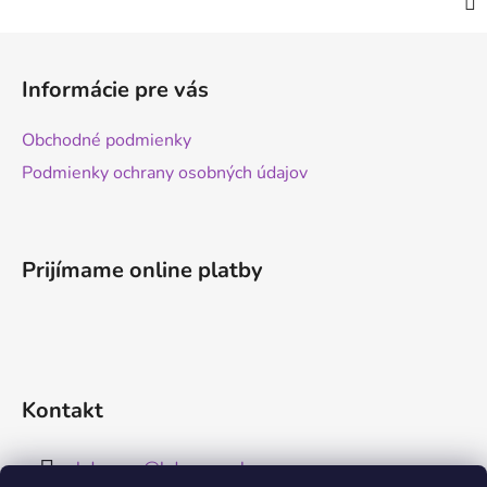
Z
á
Informácie pre vás
p
ä
Obchodné podmienky
t
Podmienky ochrany osobných údajov
i
e
Prijímame online platby
Kontakt
kdreams
@
kdreams.sk