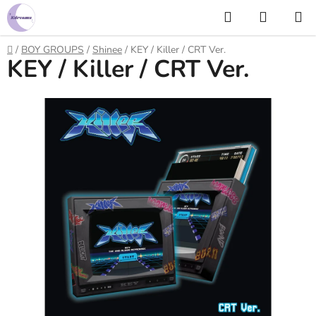
Prejsť
Hľadať
NÁKUP
na
KOŠÍK
obsah
Domov
/
BOY GROUPS
/
Shinee
/
KEY / Killer / CRT Ver.
KEY / Killer / CRT Ver.