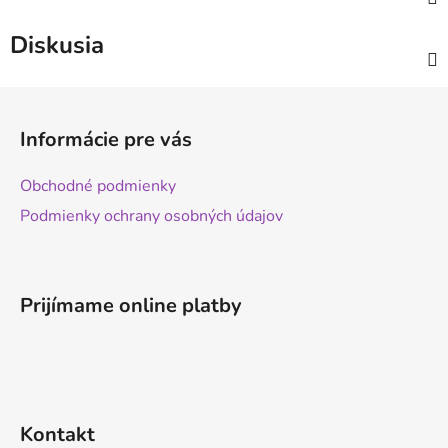
Diskusia
Z
á
Informácie pre vás
p
ä
Obchodné podmienky
t
Podmienky ochrany osobných údajov
i
e
Prijímame online platby
Kontakt