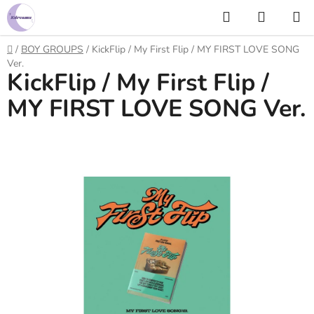
Prejsť
Hľadať
NÁKUP
na
KOŠÍK
obsah
Domov
/
BOY GROUPS
/
KickFlip / My First Flip / MY FIRST LOVE SONG
Ver.
KickFlip / My First Flip /
MY FIRST LOVE SONG Ver.