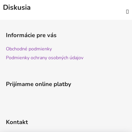
Diskusia
Z
á
Informácie pre vás
p
ä
Obchodné podmienky
t
Podmienky ochrany osobných údajov
i
e
Prijímame online platby
Kontakt