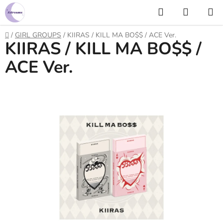
Prejsť
Hľadať
NÁKUP
na
KOŠÍK
obsah
Domov
/
GIRL GROUPS
/
KIIRAS / KILL MA BO$$ / ACE Ver.
KIIRAS / KILL MA BO$$ /
ACE Ver.