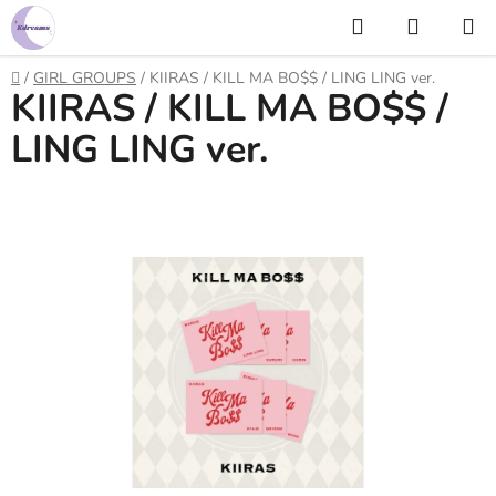
Prejsť
Hľadať
NÁKUP
na
KOŠÍK
obsah
Domov
/
GIRL GROUPS
/
KIIRAS / KILL MA BO$$ / LING LING ver.
KIIRAS / KILL MA BO$$ /
LING LING ver.