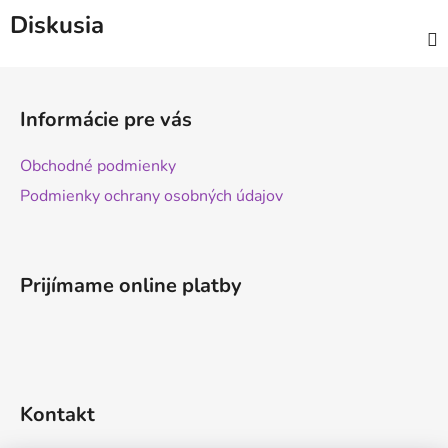
Diskusia
Z
á
Informácie pre vás
p
ä
Obchodné podmienky
t
Podmienky ochrany osobných údajov
i
e
Prijímame online platby
Kontakt