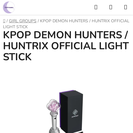
Prejsť
Hľadať
NÁKUP
na
KOŠÍK
obsah
Domov
/
GIRL GROUPS
/
KPOP DEMON HUNTERS / HUNTRIX OFFICIAL
LIGHT STICK
KPOP DEMON HUNTERS /
HUNTRIX OFFICIAL LIGHT
STICK