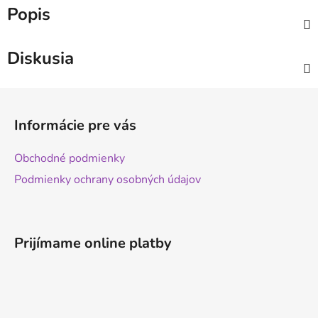
Popis
Diskusia
Z
á
Informácie pre vás
p
ä
Obchodné podmienky
t
Podmienky ochrany osobných údajov
i
e
Prijímame online platby