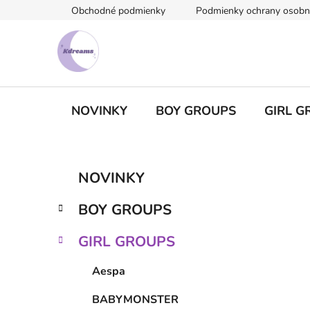
Prejsť
Obchodné podmienky
Podmienky ochrany osobn
na
obsah
NOVINKY
BOY GROUPS
GIRL G
B
K
Preskočiť
NOVINKY
a
kategórie
o
t
č
BOY GROUPS
e
n
g
ý
GIRL GROUPS
ó
p
r
Aespa
i
a
e
n
BABYMONSTER