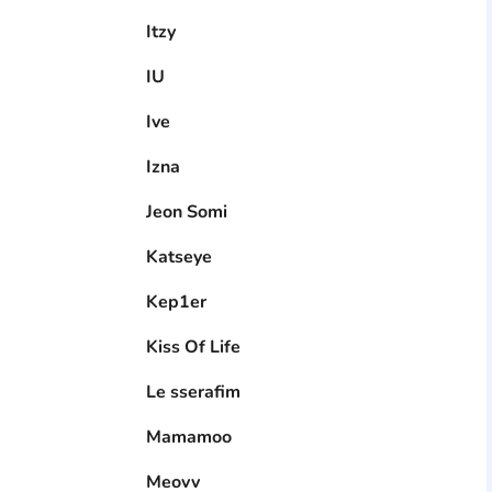
Itzy
IU
Ive
Izna
Jeon Somi
Katseye
Kep1er
Kiss Of Life
Le sserafim
Mamamoo
Meovv