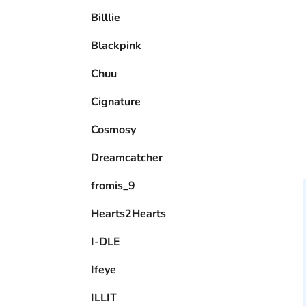
e
Billlie
l
Blackpink
Chuu
Cignature
Cosmosy
Dreamcatcher
fromis_9
Hearts2Hearts
I-DLE
Ifeye
ILLIT