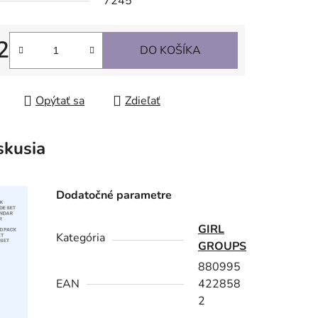
7245
2
DO KOŠÍKA
tková cena:
Opýtať sa
Zdieľať
skusia
Dodatočné parametre
GIRL
Kategória
GROUPS
880995
EAN
422858
2