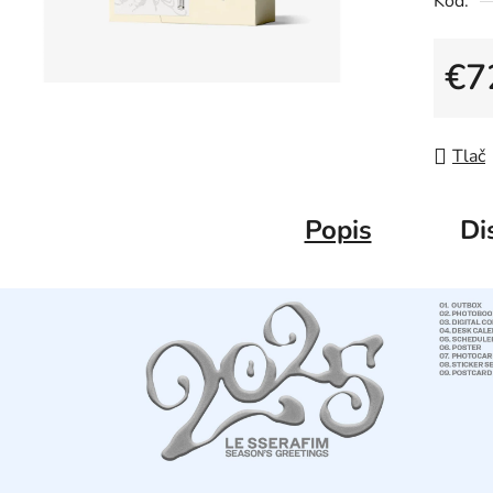
Kód:
€7
Jedno
Tlač
Popis
Di