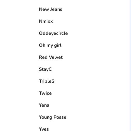
New Jeans
Nmixx
Oddeyecircle
Oh my girl
Red Velvet
StayC
TripleS
Twice
Yena
Young Posse
Yves