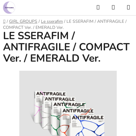
Prejsť
Hľadať
NÁKUP
na
KOŠÍK
obsah
Domov
/
GIRL GROUPS
/
Le sserafim
/
LE SSERAFIM / ANTIFRAGILE /
COMPACT Ver. / EMERALD Ver.
LE SSERAFIM /
ANTIFRAGILE / COMPACT
Ver. / EMERALD Ver.