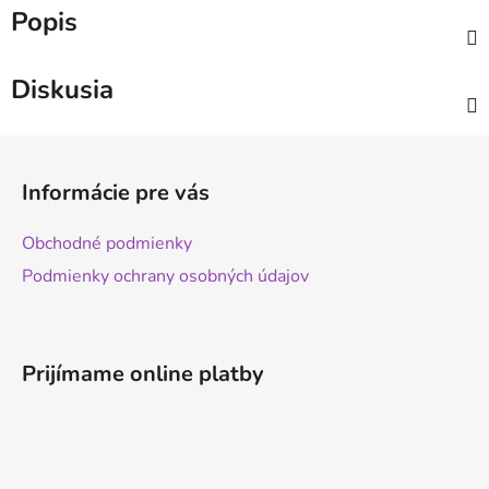
Popis
Diskusia
Z
á
Informácie pre vás
p
ä
Obchodné podmienky
t
Podmienky ochrany osobných údajov
i
e
Prijímame online platby