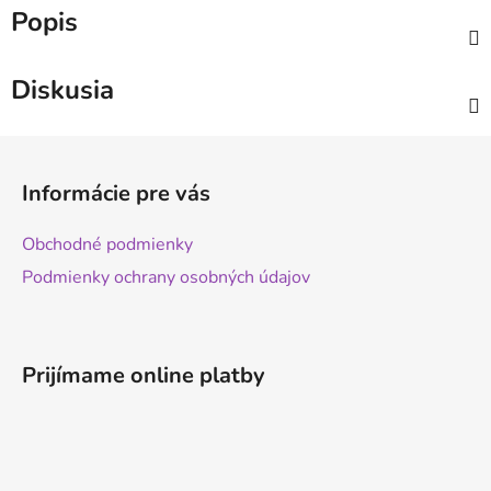
Popis
Diskusia
Z
á
Informácie pre vás
p
ä
Obchodné podmienky
t
Podmienky ochrany osobných údajov
i
e
Prijímame online platby