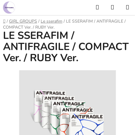
Prejsť
Hľadať
NÁKUP
na
KOŠÍK
obsah
Domov
/
GIRL GROUPS
/
Le sserafim
/
LE SSERAFIM / ANTIFRAGILE /
COMPACT Ver. / RUBY Ver.
LE SSERAFIM /
ANTIFRAGILE / COMPACT
Ver. / RUBY Ver.