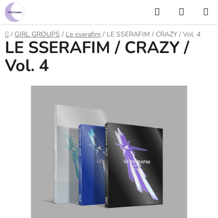
Prejsť
Hľadať
NÁKUP
na
KOŠÍK
obsah
Domov
/
GIRL GROUPS
/
Le sserafim
/
LE SSERAFIM / CRAZY / Vol. 4
LE SSERAFIM / CRAZY /
Vol. 4