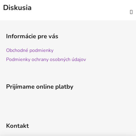
Diskusia
Z
á
Informácie pre vás
p
ä
Obchodné podmienky
t
Podmienky ochrany osobných údajov
i
e
Prijímame online platby
Kontakt