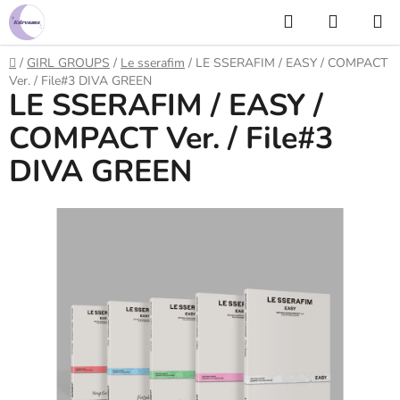
Prejsť
Hľadať
NÁKUP
na
KOŠÍK
obsah
Domov
/
GIRL GROUPS
/
Le sserafim
/
LE SSERAFIM / EASY / COMPACT
Ver. / File#3 DIVA GREEN
LE SSERAFIM / EASY /
COMPACT Ver. / File#3
DIVA GREEN