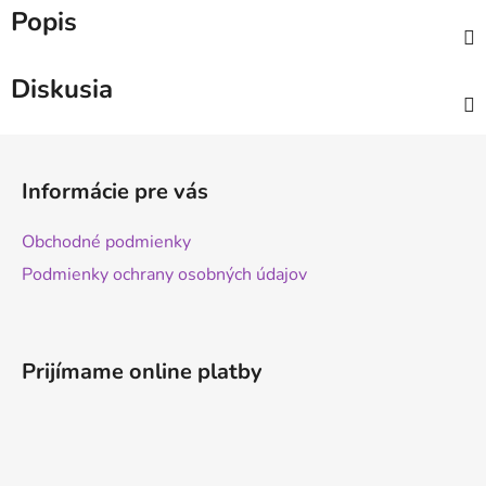
Popis
Diskusia
Z
á
Informácie pre vás
p
ä
Obchodné podmienky
t
Podmienky ochrany osobných údajov
i
e
Prijímame online platby