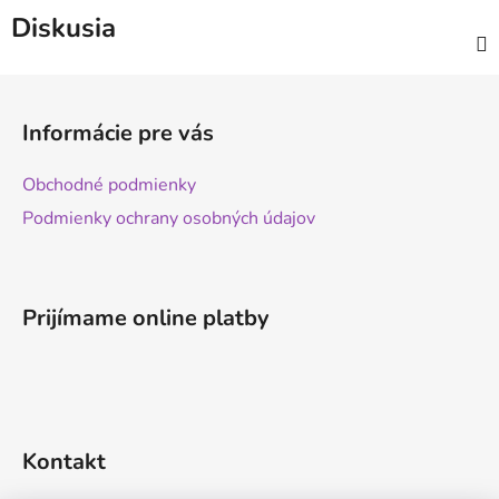
Diskusia
Z
á
Informácie pre vás
p
ä
Obchodné podmienky
t
Podmienky ochrany osobných údajov
i
e
Prijímame online platby
Kontakt