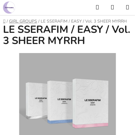
Prejsť
Hľadať
NÁKUP
na
KOŠÍK
obsah
Domov
/
GIRL GROUPS
/
LE SSERAFIM / EASY / Vol. 3 SHEER MYRRH
LE SSERAFIM / EASY / Vol.
3 SHEER MYRRH