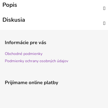
Popis
Diskusia
Z
á
Informácie pre vás
p
ä
Obchodné podmienky
t
Podmienky ochrany osobných údajov
i
e
Prijímame online platby