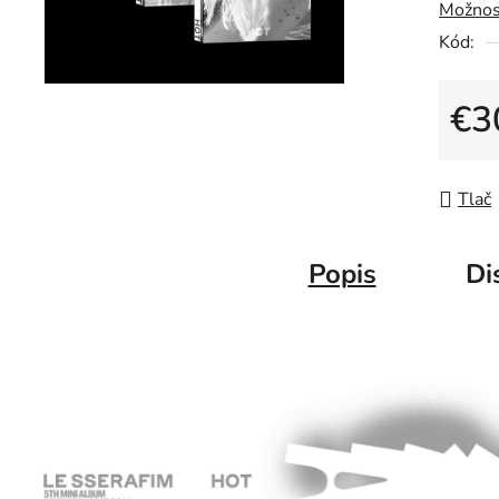
Možnos
Kód:
€3
Jedno
Tlač
Popis
Di