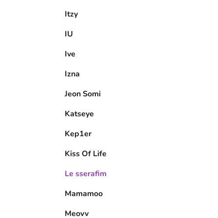
Itzy
IU
Ive
Izna
Jeon Somi
Katseye
Kep1er
Kiss Of Life
Le sserafim
Mamamoo
Meovv