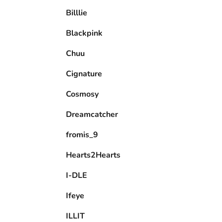
e
Billlie
l
Blackpink
Chuu
Cignature
Cosmosy
Dreamcatcher
fromis_9
Hearts2Hearts
I-DLE
Ifeye
ILLIT