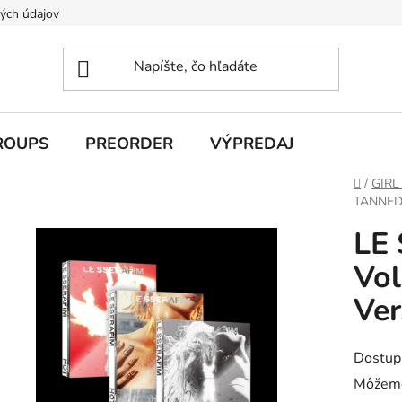
ých údajov
ROUPS
PREORDER
VÝPREDAJ
Domov
/
GIRL
TANNED
LE 
Vo
Ver
Dostup
Môžeme