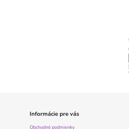
Z
á
Informácie pre vás
p
ä
Obchodné podmienky