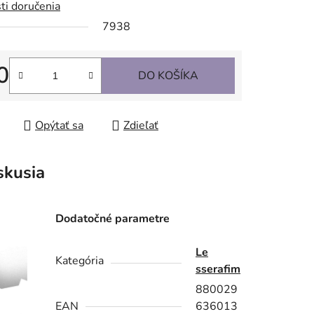
ti doručenia
7938
0
DO KOŠÍKA
tková cena:
Opýtať sa
Zdieľať
skusia
Dodatočné parametre
Le
Kategória
sserafim
880029
EAN
636013