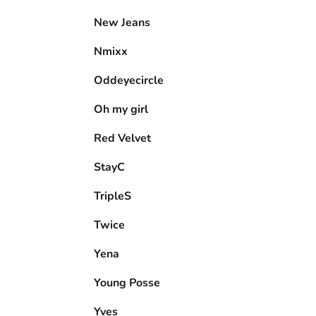
New Jeans
Nmixx
Oddeyecircle
Oh my girl
Red Velvet
StayC
TripleS
Twice
Yena
Young Posse
Yves