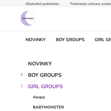
Prejsť
Obchodné podmienky
Podmienky ochrany osobn
na
obsah
NOVINKY
BOY GROUPS
GIRL G
B
K
Preskočiť
NOVINKY
a
kategórie
o
t
č
BOY GROUPS
e
n
g
ý
GIRL GROUPS
ó
p
r
Aespa
i
a
e
n
BABYMONSTER