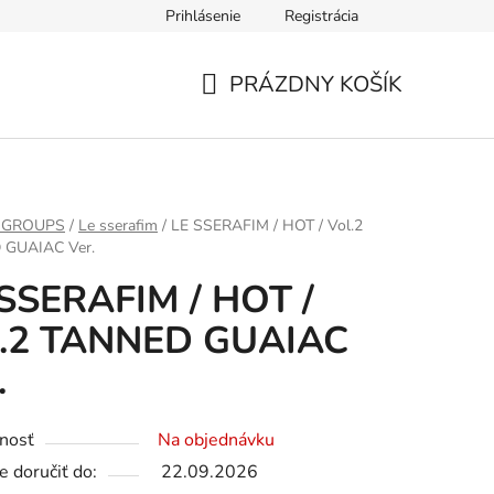
Prihlásenie
Registrácia
PRÁZDNY KOŠÍK
NÁKUPNÝ
KOŠÍK
 GROUPS
/
Le sserafim
/
LE SSERAFIM / HOT / Vol.2
 GUAIAC Ver.
SSERAFIM / HOT /
l.2 TANNED GUAIAC
.
nosť
Na objednávku
 doručiť do:
22.09.2026