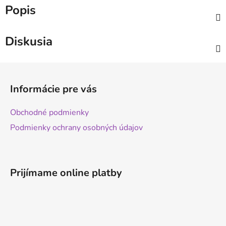
Popis
Diskusia
Z
á
Informácie pre vás
p
ä
Obchodné podmienky
t
Podmienky ochrany osobných údajov
i
e
Prijímame online platby