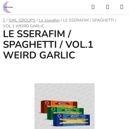
Prejsť
Hľadať
NÁKUP
na
KOŠÍK
obsah
Domov
/
GIRL GROUPS
/
Le sserafim
/
LE SSERAFIM / SPAGHETTI /
VOL.1 WEIRD GARLIC
LE SSERAFIM /
SPAGHETTI / VOL.1
WEIRD GARLIC