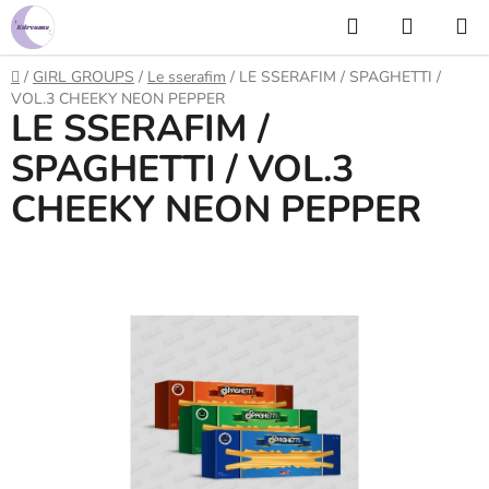
Prejsť
Hľadať
NÁKUP
na
KOŠÍK
obsah
Domov
/
GIRL GROUPS
/
Le sserafim
/
LE SSERAFIM / SPAGHETTI /
VOL.3 CHEEKY NEON PEPPER
LE SSERAFIM /
SPAGHETTI / VOL.3
CHEEKY NEON PEPPER