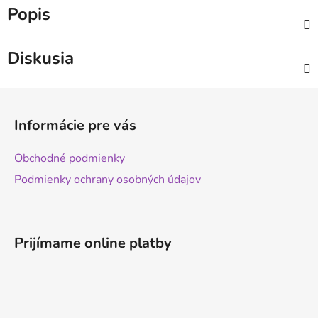
Popis
Diskusia
Z
á
Informácie pre vás
p
ä
Obchodné podmienky
t
Podmienky ochrany osobných údajov
i
e
Prijímame online platby