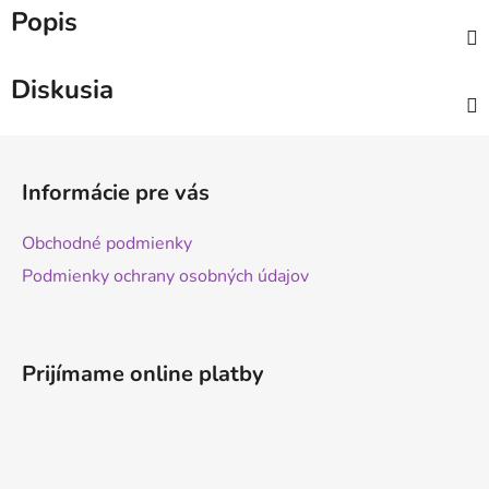
Popis
Diskusia
Z
á
Informácie pre vás
p
ä
Obchodné podmienky
t
Podmienky ochrany osobných údajov
i
e
Prijímame online platby