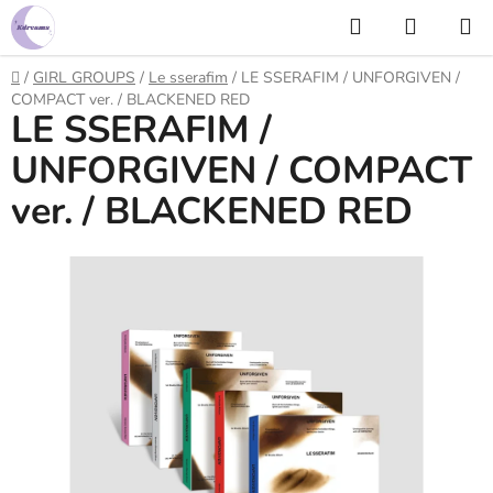
Prejsť
Hľadať
NÁKUP
na
KOŠÍK
obsah
Domov
/
GIRL GROUPS
/
Le sserafim
/
LE SSERAFIM / UNFORGIVEN /
COMPACT ver. / BLACKENED RED
LE SSERAFIM /
UNFORGIVEN / COMPACT
ver. / BLACKENED RED